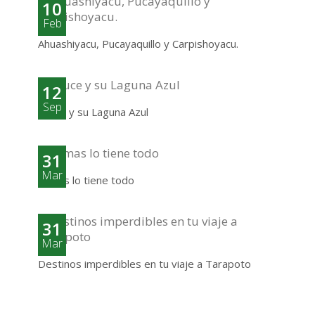
10
Feb
Ahuashiyacu, Pucayaquillo y Carpishoyacu.
12
Sep
Sauce y su Laguna Azul
31
Mar
Lamas lo tiene todo
31
Mar
Destinos imperdibles en tu viaje a Tarapoto