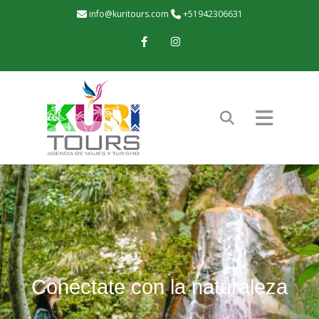
info@kuritours.com
+51942306631
Facebook
Instagram
Conéctate con la naturaleza