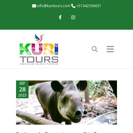
info@kuritours.com
+51942306631
Facebook
Instagram
SEP
28
2023