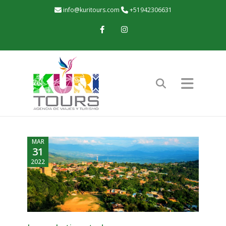
info@kuritours.com
+51942306631
Facebook
Instagram
MAR
31
2022